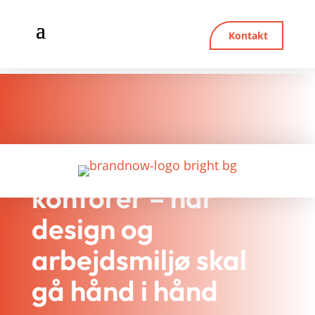
Kontakt
Akustikløsninger til
kontorer – når
design og
arbejdsmiljø skal
gå hånd i hånd