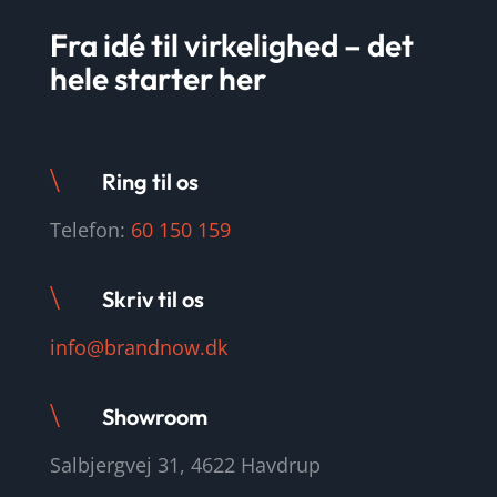
Fra idé til virkelighed – det
hele starter her
\
Ring til os
Telefon:
60 150 159
\
Skriv til os
info@brandnow.dk
\
Showroom
Salbjergvej 31, 4622 Havdrup