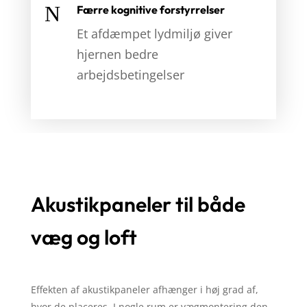
N
Færre kognitive forstyrrelser
Et afdæmpet lydmiljø giver
hjernen bedre
arbejdsbetingelser
Akustikpaneler til både
væg og loft
Effekten af akustikpaneler afhænger i høj grad af,
hvor de placeres. I nogle rum er vægmontering den