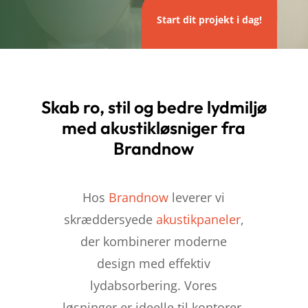
Start dit projekt i dag!
Skab ro, stil og bedre lydmiljø
med akustikløsniger fra
Brandnow
Hos
Brandnow
leverer vi
skræddersyede
akustikpaneler
,
der kombinerer moderne
design med effektiv
lydabsorbering. Vores
løsninger er ideelle til kontorer,