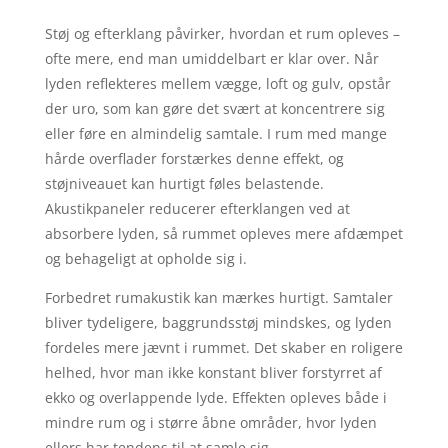
Støj og efterklang påvirker, hvordan et rum opleves –
ofte mere, end man umiddelbart er klar over. Når
lyden reflekteres mellem vægge, loft og gulv, opstår
der uro, som kan gøre det svært at koncentrere sig
eller føre en almindelig samtale. I rum med mange
hårde overflader forstærkes denne effekt, og
støjniveauet kan hurtigt føles belastende.
Akustikpaneler reducerer efterklangen ved at
absorbere lyden, så rummet opleves mere afdæmpet
og behageligt at opholde sig i.
Forbedret rumakustik kan mærkes hurtigt. Samtaler
bliver tydeligere, baggrundsstøj mindskes, og lyden
fordeles mere jævnt i rummet. Det skaber en roligere
helhed, hvor man ikke konstant bliver forstyrret af
ekko og overlappende lyde. Effekten opleves både i
mindre rum og i større åbne områder, hvor lyden
ellers har tendens til at samle sig.