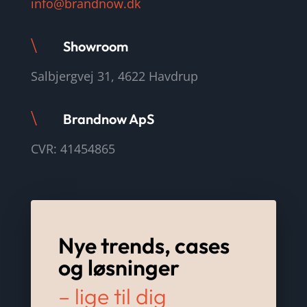
info@brandnow.dk
\
Showroom
Salbjergvej 31, 4622 Havdrup
\
Brandnow ApS
CVR: 41454865
Nye trends, cases
og løsninger
– lige til dig