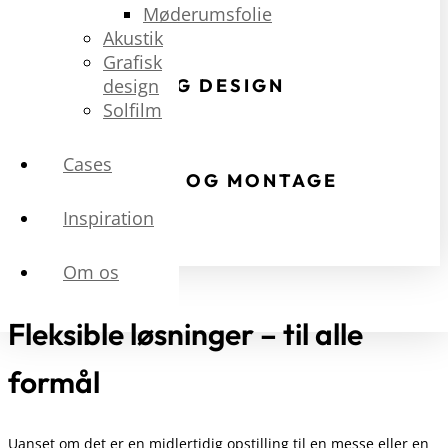
Møderumsfolie
Akustik
[
Grafisk
3D-OPLÆG OG DESIGN
design
Solfilm
[
Cases
PRODUKTION OG MONTAGE
Inspiration
Om os
Fleksible løsninger – til alle
formål
Uanset om det er en midlertidig opstilling til en messe eller en