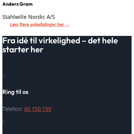
Anders Gram
Stahlwille Nordic A/S
Læs flere anbefalinger her →
Fra idé til virkelighed – det hele
starter her
\
Ring til os
Telefon:
60 150 159
\