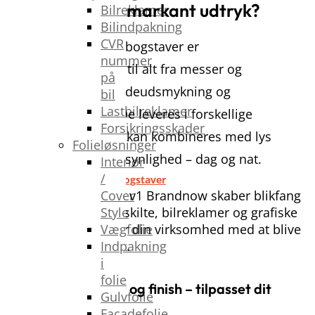
skabe et markant udtryk?
Bilreklamer
Bilindpakning
CVR
Vores kæmpebogstaver er
nummer
skræddersyet til alt fra messer og
på
events
til facadeudsmykning og
bil
Lastbilreklamer
receptioner. De leveres i forskellige
Forsikringsskader
materialer og kan kombineres med lys
Folieløsninger
for maksimal synlighed – dag og nat.
Interiør
/
Få hjælp til kæmpebogstaver
Cover
Style
Vægfolie
Indpakning
i
folie
Design, materialer og finish – tilpasset dit
Gulvfolie
brand
Facadefolie