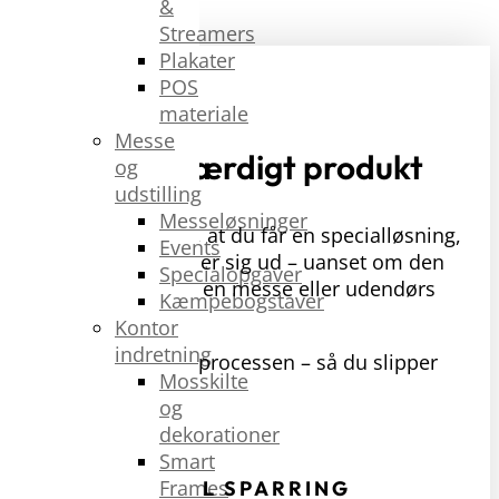
&
Streamers
Plakater
POS
materiale
Messe
Fra idé til færdigt produkt
og
udstilling
Messeløsninger
Vores team sikrer, at du får en specialløsning,
Events
der holder og skiller sig ud – uanset om den
Specialopgaver
står indendørs på en messe eller udendørs
Kæmpebogstaver
året rundt.
Kontor
indretning
Vi håndterer hele processen – så du slipper
Mosskilte
for besværet:
og
dekorationer
[
Smart
Frames
IDÉ OG VISUEL SPARRING