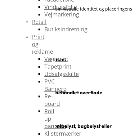
Vinduesfolie
Alt designes og tilpasses din visuelle identitet og placeringens
Vejmarkering
krav.
Retail
Butiksindretning
Vi tilbyder løsninger i:
Print
N
og
reklame
Vægprint
Akryl, metal, styropor m.m.
Tapetprint
Udsalgsskilte
N
PVC
Bannere
Mat, blank eller specialbehandlet overflade
Re-
board
N
Roll
up
bannere
Indbygget LED-lys – frontbelyst, bagbelyst eller
Klistermærker
konturbelysning