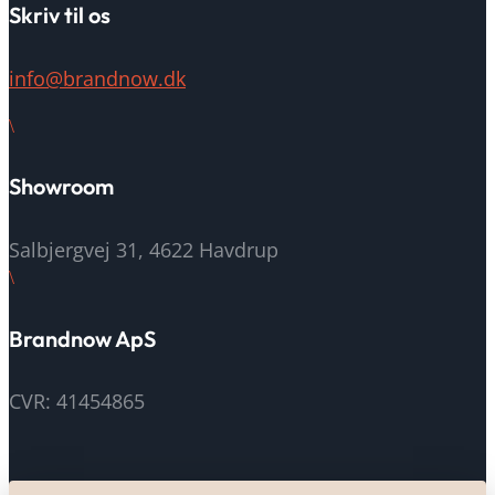
Skriv til os
info@brandnow.dk
\
Showroom
Salbjergvej 31, 4622 Havdrup
\
Brandnow ApS
CVR: 41454865