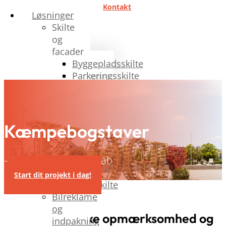
Kontakt
Løsninger
Skilte
og
facader
Byggepladsskilte
Parkeringsskilte
Facadebogstaver
Facadeskilte
Lysskilte
Pyloner
Kæmpebogstaver
Wayfinding
Butiksskilte
– blikfang med budskab
Digital
skiltning
Start dit projekt i dag!
Metalskilte
Bilreklame
og
Vil du tiltrække opmærksomhed og
indpakning