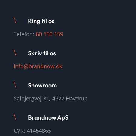
\
Ring til os
Telefon:
60 150 159
\
Skriv til os
info@brandnow.dk
\
Showroom
Salbjergvej 31, 4622 Havdrup
\
Brandnow ApS
CVR: 41454865