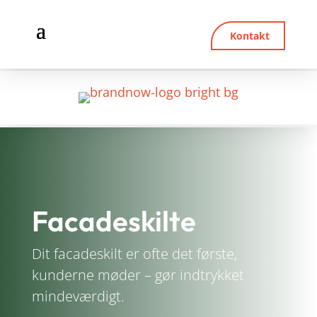
Kontakt
Facadeskilte
Dit facadeskilt er ofte det første,
kunderne møder – gør indtrykket
mindeværdigt.