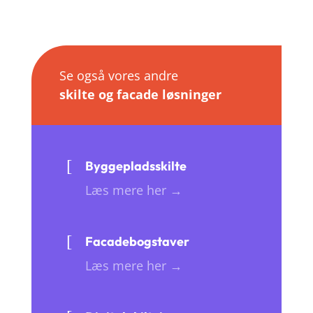
Se også vores andre
skilte og facade løsninger
[
Byggepladsskilte
Læs mere her →
[
Facadebogstaver
Læs mere her →