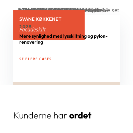
SVANE KØKKENET
2025
Facadeskilt
Mere synlighed med lysskiltning og pylon-
renovering
SE FLERE CASES
Kunderne har
ordet