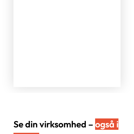
bemærke.
BRANDING
Skaber et professionelt og
genkendeligt udtryk.
HOLDBARHED
Modstår vind og vejr, dag og nat.
Se din virksomhed –
også i